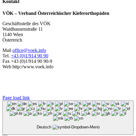
Toggle
Kontakt
Sliding
Bar
VÖK – Verband Österreichischer Kieferorthopäden
Area
Geschäftsstelle des VÖK
Waidhausenstraße 11
1140 Wien
Österreich
Mail
o
eciff
keov@
ofni.
Tel.
+43 (0)1/914 90 90
Fax +43 (0)1/914 90 90-9
Web http://www.voek.info
Page load link
Deutsch