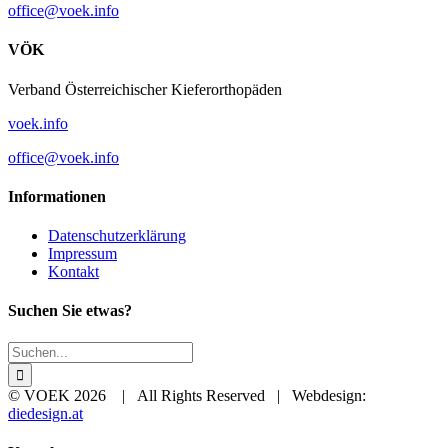
o
eciff
keov@
ofni.
VÖK
Verband Österreichischer Kieferorthopäden
voek.info
o
eciff
keov@
ofni.
Informationen
Datenschutzerklärung
Impressum
Kontakt
Suchen Sie etwas?
Suche
nach:
© VOEK
2026 | All Rights Reserved | Webdesign:
diedesign.at