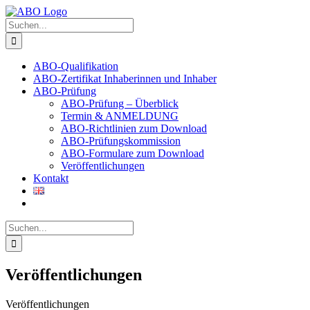
Skip
to
Suche
content
nach:
ABO-Qualifikation
ABO-Zertifikat Inhaberinnen und Inhaber
ABO-Prüfung
ABO-Prüfung – Überblick
Termin & ANMELDUNG
ABO-Richtlinien zum Download
ABO-Prüfungskommission
ABO-Formulare zum Download
Veröffentlichungen
Kontakt
Suche
nach:
Veröffentlichungen
Veröffentlichungen